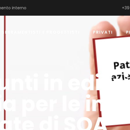
ento interno
+39
SERRAMENTISTI E PROGETTISTI
PRIVATI
P
nti in ediliz
a per le imp
ate di SOA