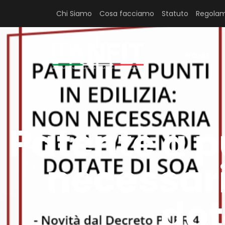
Chi Siamo
Cosa facciamo
Statuto
Regolam
HOME
Patente a pu
necessari
dot