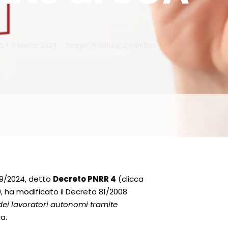
o il
7 Marzo 2024
Tempo di lettura:
2 minutes
 19/2024, detto
Decreto PNRR 4
(clicca
9, ha modificato il Decreto 81/2008
dei lavoratori autonomi tramite
a.