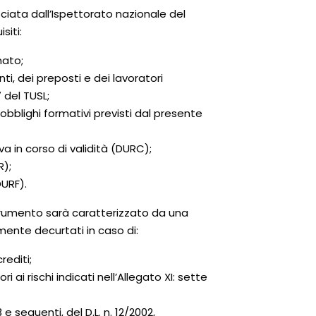
lasciata dall’Ispettorato nazionale del
siti:
nato;
i, dei preposti e dei lavoratori
7 del TUSL;
bblighi formativi previsti dal presente
 in corso di validità (DURC);
R);
URF).
trumento sarà caratterizzato da una
mente decurtati in caso di:
rediti;
ai rischi indicati nell’Allegato XI: sette
e seguenti, del D.L. n. 12/2002,