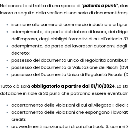
Nel concreto si tratta di una specie di “
patente a punti
”, ri
lavoro a seguito della verifica di una serie di documenti/requi
iscrizione alla camera di commercio industria e artigia
adempimento, da parte del datore di lavoro, dei dirigent
dell’impresa, degli obblighi formativi di cui all’articolo 3
adempimento, da parte dei lavoratori autonomi, degli o
decreto;
possesso del documento unico di regolarità contributiva
possesso del Documento di Valutazione dei Rischi (DV
possesso del Documento Unico di Regolarità Fiscale (D
Tutto ciò sarà
obbligatorio a partire dal 01/10/2024
. Lo s
dotazione iniziale di 30 punti che potranno essere eventual
accertamento delle violazioni di cui all’Allegato I: dieci c
accertamento delle violazioni che espongono i lavoratori 
crediti;
provvedimenti sanzionatori di cui all’articolo 3, commi 3 