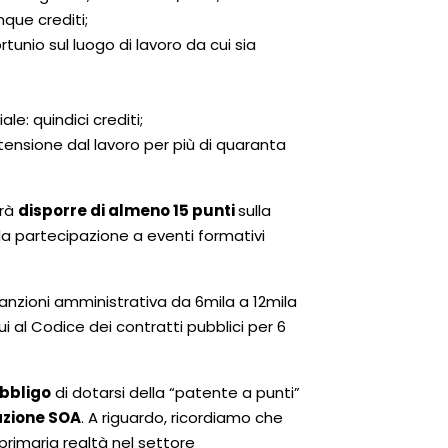
nque crediti;
tunio sul luogo di lavoro da cui sia
le: quindici crediti;
tensione dal lavoro per più di quaranta
vrà
disporre di almeno 15 punti
sulla
 la partecipazione a eventi formativi
anzioni amministrativa da 6mila a 12mila
ui al Codice dei contratti pubblici per 6
obbligo
di dotarsi della “patente a punti”
azione SOA
. A riguardo, ricordiamo che
 primaria realtà nel settore