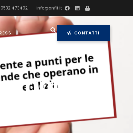
 0532 473492
info@anfit.it
RESS
CONTATTI
ia: non
rese