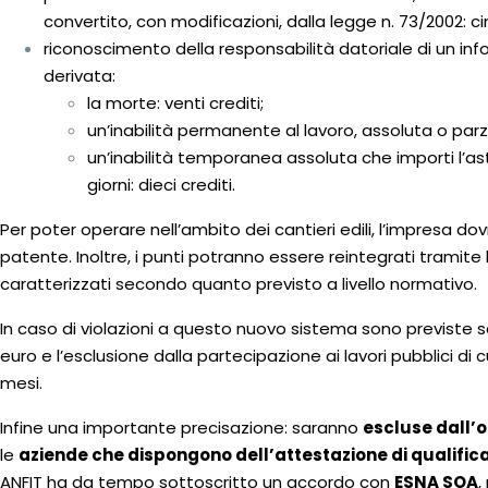
convertito, con modificazioni, dalla legge n. 73/2002: ci
riconoscimento della responsabilità datoriale di un infor
derivata:
la morte: venti crediti;
un’inabilità permanente al lavoro, assoluta o parzia
un’inabilità temporanea assoluta che importi l’as
giorni: dieci crediti.
Per poter operare nell’ambito dei cantieri edili, l’impresa do
patente. Inoltre, i punti potranno essere reintegrati tramite
caratterizzati secondo quanto previsto a livello normativo.
In caso di violazioni a questo nuovo sistema sono previste s
euro e l’esclusione dalla partecipazione ai lavori pubblici di c
mesi.
Infine una importante precisazione: saranno
escluse dall’
le
aziende che dispongono dell’attestazione di qualific
ANFIT ha da tempo sottoscritto un accordo con
ESNA SOA
,