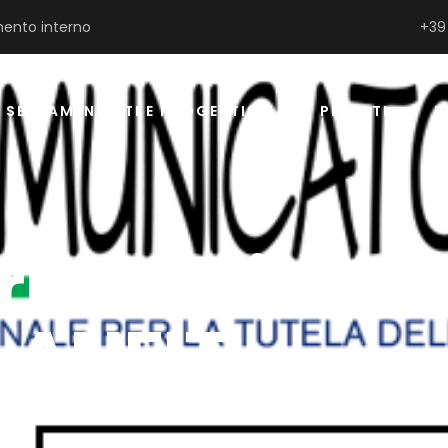
ento interno
+39
SERRAMENTISTI E PROGETTISTI
PRIVATI
P
iche diretti
ANFIT