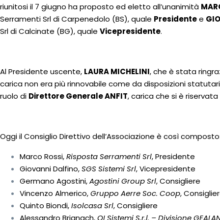
riunitosi il 7 giugno ha proposto ed eletto all’unanimità
MAR
Serramenti Srl di Carpenedolo (BS), quale
Presidente
e
GIO
Srl di Calcinate (BG), quale
Vicepresidente
.
Al Presidente uscente,
LAURA MICHELINI
, che è stata ringraz
carica non era più rinnovabile come da disposizioni statutar
ruolo di
Direttore Generale ANFIT
, carica che si è riservata
Oggi il Consiglio Direttivo dell’Associazione è così composto
Marco Rossi,
Risposta Serramenti Srl
, Presidente
Giovanni Dalfino,
SGS Sistemi Srl
, Vicepresidente
Germano Agostini,
Agostini Group Srl
, Consigliere
Vincenzo Almerico,
Gruppo Aerre Soc. Coop
, Consiglie
Quinto Biondi,
Isolcasa Srl
, Consigliere
Alessandro Brignach,
QI Sistemi S.r.l. – Divisione GEALA