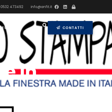
 0532 473492
info@anfit.it
RESS
CONTATTI
ve in