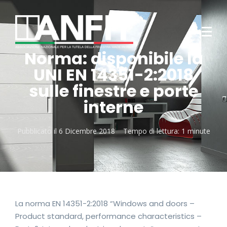
Norma: disponibile la
UNI EN 14351-2:2018
sulle finestre e porte
interne
Pubblicato il
6 Dicembre 2018
Tempo di lettura:
1 minute
La norma EN 14351-2:2018 “Windows and doors –
Product standard, performance characteristics –