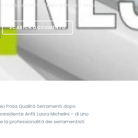
il
15 Febbraio 2019
Tempo di lettura:
1 minute
SCARICA DOCUMENTO
chio Posa Qualità Serramenti dopo
esidente Anfit Laura Michelini – di uno
e la professionalità dei serramentisti