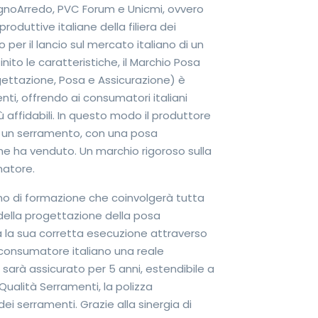
egnoArredo, PVC Forum e Unicmi, ovvero
roduttive italiane della filiera dei
 per il lancio sul mercato italiano di un
nito le caratteristiche, il Marchio Posa
rogettazione, Posa e Assicurazione) è
enti, offrendo ai consumatori italiani
 affidabili. In questo modo il produttore
 di un serramento, con una posa
he ha venduto. Un marchio rigoroso sulla
matore.
no di formazione che coinvolgerà tutta
à della progettazione della posa
rà la sua corretta esecuzione attraverso
 consumatore italiano una reale
 sarà assicurato per 5 anni, estendibile a
 Qualità Serramenti, la polizza
ei serramenti. Grazie alla sinergia di