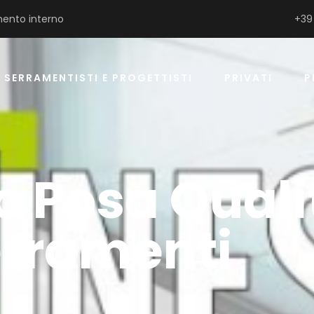
ento interno
+39
SERRAMENTISTI E PROGETTISTI
PRIVATI
P
o Posa Quali
rramenti