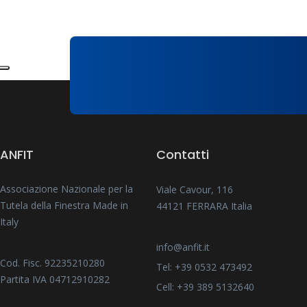
ANFIT
Contatti
Associazione Nazionale per la
Viale Cavour, 116
Tutela della Finestra Made in
44121 FERRARA Italia
Italy
info@anfit.it
Cod. Fisc. 92235210280
Tel: +39 0532 473492
Partita IVA 04712910282
Cell: +39 389 5132640