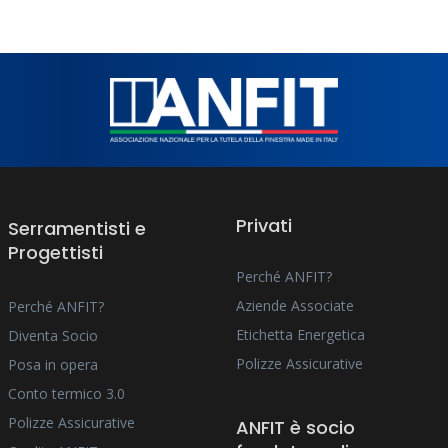
Privati
Serramentisti e
Progettisti
Perché ANFIT?
Aziende Associate
Perché ANFIT?
Etichetta Energetica
Diventa Socio
Polizze Assicurative
Posa in opera
Conto termico 3.0
Polizze Assicurative
ANFIT è socio