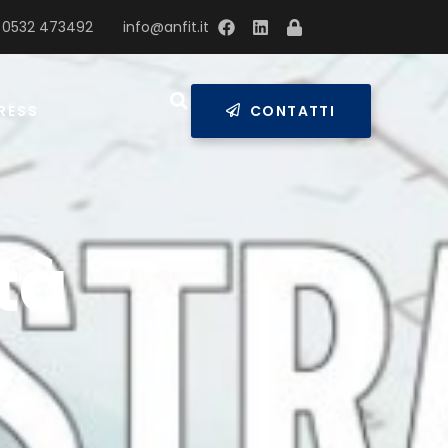
 0532 473492
info@anfit.it
RESS
CONTATTI
tà