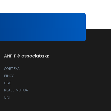
ANFIT è associata a:
CORTEXA
FINCO
GBC
REALE MUTUA
UNI