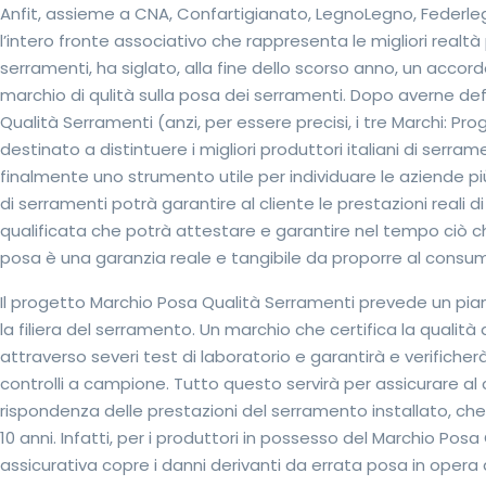
Anfit, assieme a CNA, Confartigianato, LegnoLegno, Federl
l’intero fronte associativo che rappresenta le migliori realtà p
serramenti, ha siglato, alla fine dello scorso anno, un accordo
marchio di qulità sulla posa dei serramenti. Dopo averne defi
Qualità Serramenti (anzi, per essere precisi, i tre Marchi: P
destinato a distintuere i migliori produttori italiani di serram
finalmente uno strumento utile per individuare le aziende più
di serramenti potrà garantire al cliente le prestazioni reali
qualificata che potrà attestare e garantire nel tempo ciò c
posa è una garanzia reale e tangibile da proporre al consu
Il progetto Marchio Posa Qualità Serramenti prevede un pia
la filiera del serramento. Un marchio che certifica la qualit
attraverso severi test di laboratorio e garantirà e verifiche
controlli a campione. Tutto questo servirà per assicurare al
rispondenza delle prestazioni del serramento installato, che
10 anni. Infatti, per i produttori in possesso del Marchio Posa
assicurativa copre i danni derivanti da errata posa in opera d