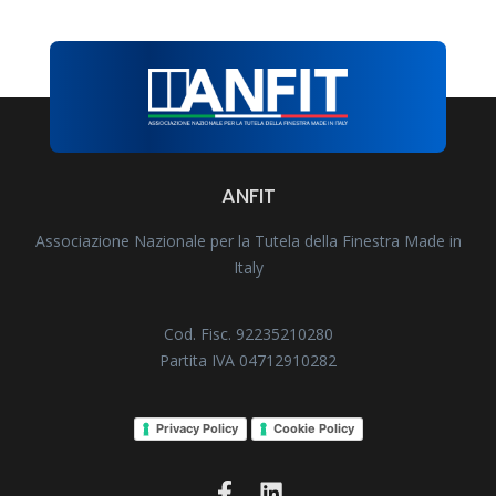
ANFIT
Associazione Nazionale per la Tutela della Finestra Made in
Italy
Cod. Fisc. 92235210280
Partita IVA 04712910282
Privacy Policy
Cookie Policy