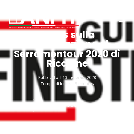
Focus sulla
manutenzione al
Serramentour 2020 di
Riccione
Pubblicato il
13 Febbraio 2020
Tempo di lettura:
3 minutes
SCARICA DOCUMENTO