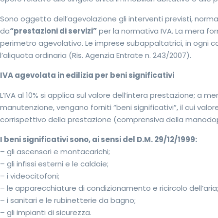
Sono oggetto dell’agevolazione gli interventi previsti, norm
da
“prestazioni di servizi”
per la normativa IVA. La mera forni
perimetro agevolativo. Le imprese subappaltatrici, in ogni
l’aliquota ordinaria (Ris. Agenzia Entrate n. 243/2007).
IVA agevolata in edilizia per beni significativi
L’IVA al 10% si applica sul valore dell’intera prestazione; a me
manutenzione, vengano forniti “beni significativi”, il cui valo
corrispettivo della prestazione (comprensiva della manodopera,
I beni significativi sono, ai sensi del D.M. 29/12/1999:
– gli ascensori e montacarichi;
– gli infissi esterni e le caldaie;
– i videocitofoni;
– le apparecchiature di condizionamento e ricircolo dell’aria
– i sanitari e le rubinetterie da bagno;
– gli impianti di sicurezza.