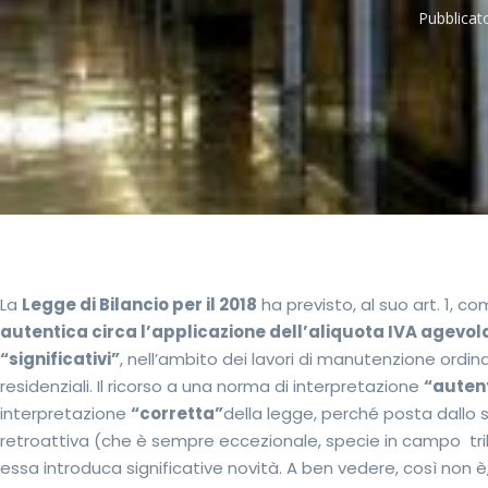
Pubblicato
La
Legge di Bilancio per il 2018
ha previsto, al suo art. 1, 
autentica circa l’applicazione dell’aliquota IVA agevolata
“significativi”
, nell’ambito dei lavori di manutenzione ordina
residenziali. Il ricorso a una norma di interpretazione
“auten
interpretazione
“corretta”
della legge, perché posta dallo 
retroattiva (che è sempre eccezionale, specie in campo tri
essa introduca significative novità. A ben vedere, così non 