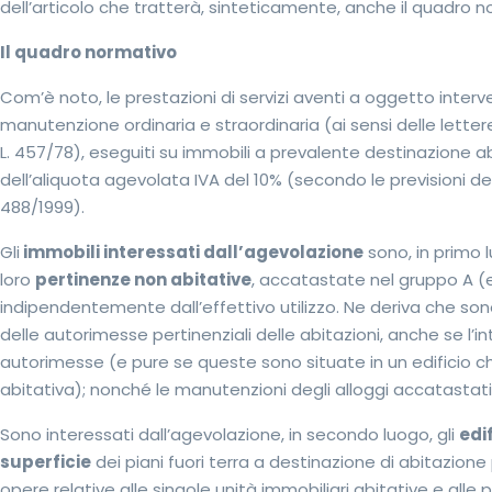
dell’articolo che tratterà, sinteticamente, anche il quadro n
Il quadro normativo
Com’è noto, le prestazioni di servizi aventi a oggetto interven
manutenzione ordinaria e straordinaria (ai sensi delle lette
L. 457/78), eseguiti su immobili a prevalente destinazione ab
dell’aliquota agevolata IVA del 10% (secondo le previsioni dell
488/1999).
Gli
immobili interessati dall’agevolazione
sono, in primo 
loro
pertinenze non abitative
, accatastate nel gruppo A (ec
indipendentemente dall’effettivo utilizzo. Ne deriva che son
delle autorimesse pertinenziali delle abitazioni, anche se l’i
autorimesse (e pure se queste sono situate in un edificio 
abitativa); nonché le manutenzioni degli alloggi accatastati 
Sono interessati dall’agevolazione, in secondo luogo, gli
edi
superficie
dei piani fuori terra a destinazione di abitazione
opere relative alle singole unità immobiliari abitative e alle p