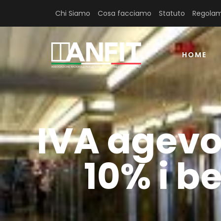
Chi Siamo
Cosa facciamo
Statuto
Regolam
HOME
IVA agevol
10% i be