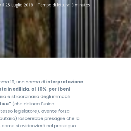
 il
25 Luglio 2018
Tempo di lettura:
3 minutes
comma 19, una norma di
interpretazione
 in edilizia, al 10%, per i beni
ria e straordinaria degli immobili
tica”
(che delinea l’unica
stesso legislatore), avente forza
butario) lascerebbe presagire che la
è, come si evidenzierà nel prosieguo