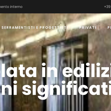
ento interno
+39
SERRAMENTISTI E PROGETTISTI
PRIVATI
P
ata in edilizi
ni significat