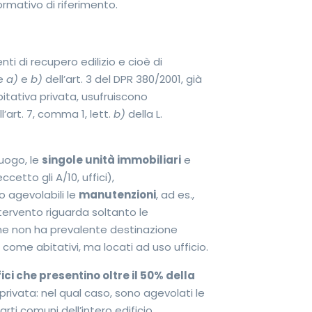
ormativo di riferimento.
ti di recupero edilizio e cioè di
re
a)
e
b)
dell’art. 3 del DPR 380/2001, già
itativa privata, usufruiscono
’art. 7, comma 1, lett.
b)
della L.
luogo, le
singole unità immobiliari
e
cetto gli A/10, uffici),
o agevolabili le
manutenzioni
, ad es.,
ntervento riguarda soltanto le
che non ha prevalente destinazione
come abitativi, ma locati ad uso ufficio.
fici che presentino oltre il 50% della
 privata: nel qual caso, sono agevolati le
arti comuni dell’intero edificio.