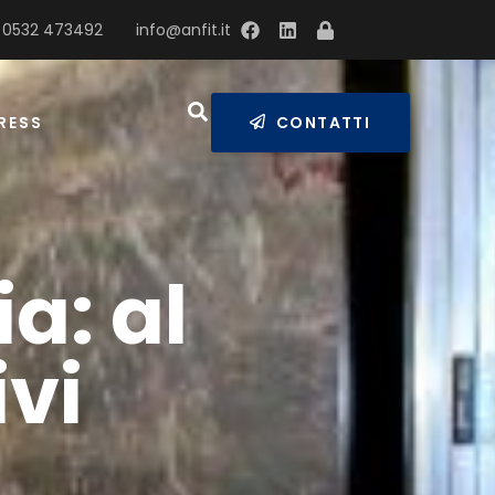
 0532 473492
info@anfit.it
RESS
CONTATTI
a: al
ivi