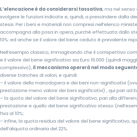
L’elencazione è da considerarsi tassativa
, ma nel senso 
svolgere le funzioni indicate e, quindi, a prescindere dalla
stessi. Per i beni e materiali non compresi nell’elenco ministeri
accompagna alla posa in opera, purchè effettuata dallo stess
10%: ed anche se il valore del bene ceduto è prevalente rispe
Nell’esempio classico, immaginando che il corrispettivo comp
e il valore del bene significativo sia Euro 16.000 (quindi mag
complessivo),
il meccanismo opererà nel modo seguent
diverse tranches di valori, e quindi:
– il valore della manodopera e dei beni non-significativi (ovv
prestazione meno valore dei beni significativi) , qui pari ad Eu
– la quota del valore del bene significativo, pari alla differe
prestazione e quello del bene significativo stesso (nell’ese
l’Iva al 10%;
– infine, la quota residua del valore del bene significativo, qu
dell’aliquota ordinaria del 22%.