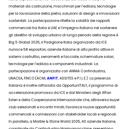
materiali da costruzione, macchinari per l’edilizia, tecnologie
per la lavorazione della pietra, soluzioni di design e innovazioni
sostenibili. La partecipazione riflette la solidità dei rapporti
commerciali tra Italia e UAE e l’impegno italiano nel sostenere
gli obiettivi di sviluppo urbano di lungo periodo della regione.A
Big 5 Global 2025, il Padiglione Italia organizzato da ICE
riunisce 58 espositori, aziende italiane di alto profilo attive in
sistemi costruttivi, serramenti e facciate, schermature solari,
tecnologie per l’edilizia e componenti industriali. La
partecipazione è organizzata con ANIMA Confindustria,
UNACEA, FINCO (ACMI,
ANFIT
, ASSITES e P.I.L.E.). La presenza
italiana è inoltre rafforzata da OpportunITALY, il programma di
accelerazione promosso da ICE e dal Ministero degli Affari
Esteri e della Cooperazione Internazionale che, attraverso buyer
club selezionati e incontri mirati, favorisce nuove opportunità
commerciali e connessioni con stakeholder locali e regionali.
In parallelo, a Marble & Stone World 2025, 40 aziende italiane,
coordinate da Confindustria Marmomacchine, presentano