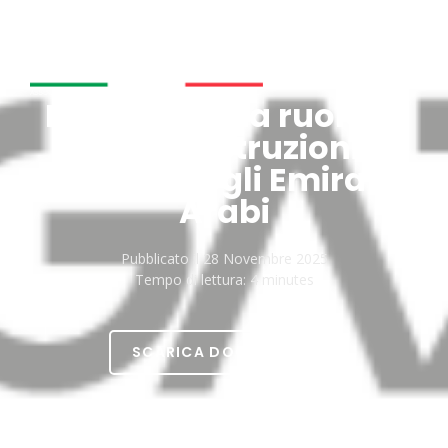
Italia rafforza ruolo in
settori costruzioni e
design negli Emirati
Arabi
Pubblicato il
28 Novembre 2025
Tempo di lettura:
4 minutes
SCARICA DOCUMENTO