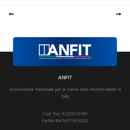
ANFIT
Associazione Nazionale per la Tutela della Finestra Made in
Italy
Cod. Fisc. 92235210280
Partita IVA 04712910282