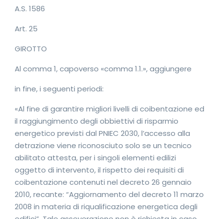
A.S. 1586
Art. 25
GIROTTO
Al comma 1, capoverso «comma 1.1.», aggiungere
in fine, i seguenti periodi:
«Al fine di garantire migliori livelli di coibentazione ed
il raggiungimento degli obbiettivi di risparmio
energetico previsti dal PNIEC 2030, l’accesso alla
detrazione viene riconosciuto solo se un tecnico
abilitato attesta, per i singoli elementi edilizi
oggetto di intervento, il rispetto dei requisiti di
coibentazione contenuti nel decreto 26 gennaio
2010, recante: “Aggiornamento del decreto 11 marzo
2008 in materia di riqualificazione energetica degli
edifici”. Tale asseverazione non è richiesta in caso