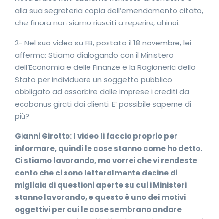
alla sua segreteria copia dell’emendamento citato,
che finora non siamo riusciti a reperire, ahinoi.
2- Nel suo video su FB, postato il 18 novembre, lei
afferma: Stiamo dialogando con il Ministero
dell’Economia e delle Finanze e la Ragioneria dello
Stato per individuare un soggetto pubblico
obbligato ad assorbire dalle imprese i crediti da
ecobonus girati dai clienti. E’ possibile saperne di
più?
Gianni Girotto: I video li faccio proprio per
informare, quindi le cose stanno come ho detto.
Ci stiamo lavorando, ma vorrei che vi rendeste
conto che ci sono letteralmente decine di
migliaia di questioni aperte su cui i Ministeri
stanno lavorando, e questo è uno dei motivi
oggettivi per cui le cose sembrano andare