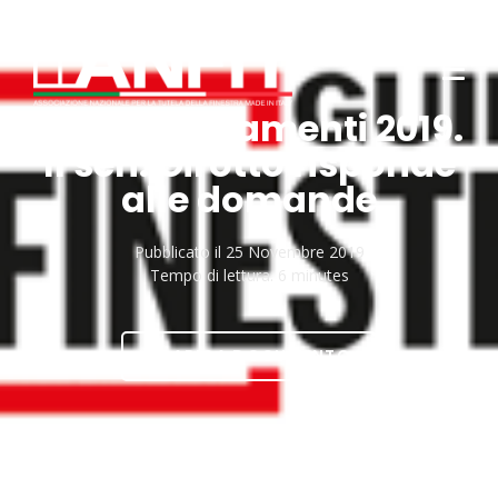
Forum Serramenti 2019.
Il sen. Girotto risponde
alle domande
Pubblicato il
25 Novembre 2019
Tempo di lettura:
6 minutes
SCARICA DOCUMENTO