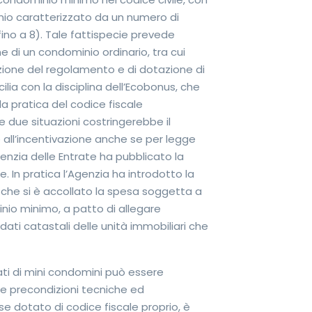
nio caratterizzato da un numero di
no a 8). Tale fattispecie prevede
e di un condominio ordinario, tra cui
azione del regolamento e di dotazione di
lia con la disciplina dell’Ecobonus, che
la pratica del codice fiscale
e due situazioni costringerebbe il
 all’incentivazione anche se per legge
genzia delle Entrate ha pubblicato la
e. In pratica l’Agenzia ha introdotto la
o che si è accollato la spesa soggetta a
nio minimo, a patto di allegare
 dati catastali delle unità immobiliari che
dati di mini condomini può essere
re precondizioni tecniche ed
se dotato di codice fiscale proprio, è