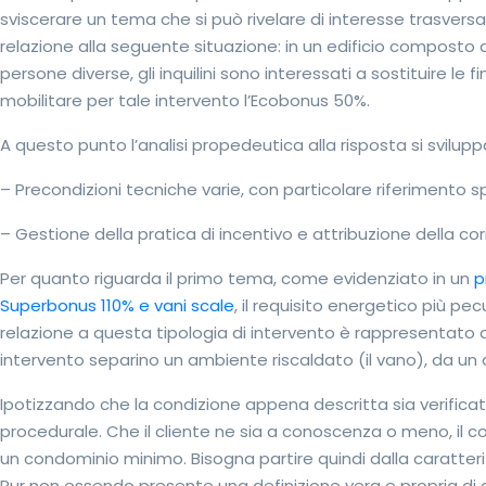
sviscerare un tema che si può rivelare di interesse trasvers
relazione alla seguente situazione: in un edificio composto d
persone diverse, gli inquilini sono interessati a sostituire le
mobilitare per tale intervento l’Ecobonus 50%.
A questo punto l’analisi propedeutica alla risposta si sviluppa
– Precondizioni tecniche varie, con particolare riferimento sp
– Gestione della pratica di incentivo e attribuzione della co
Per quanto riguarda il primo tema, come evidenziato in un
p
Superbonus 110% e vani scale
, il requisito energetico più pec
relazione a questa tipologia di intervento è rappresentato da
intervento separino un ambiente riscaldato (il vano), da un 
Ipotizzando che la condizione appena descritta sia verificat
procedurale. Che il cliente ne sia a conoscenza o meno, il c
un condominio minimo. Bisogna partire quindi dalla caratteri
Pur non essendo presente una definizione vera e propria di 