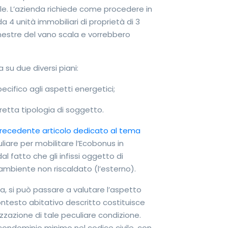
ale. L’azienda richiede come procedere in
a 4 unità immobiliari di proprietà di 3
 finestre del vano scala e vorrebbero
 su due diversi piani:
ecifico agli aspetti energetici;
rretta tipologia di soggetto.
recedente articolo dedicato al tema
uliare per mobilitare l’Ecobonus in
l fatto che gli infissi oggetto di
ambiente non riscaldato (l’esterno).
a, si può passare a valutare l’aspetto
ontesto abitativo descritto costituisce
zzazione di tale peculiare condizione.
condominio minimo nel codice civile, con