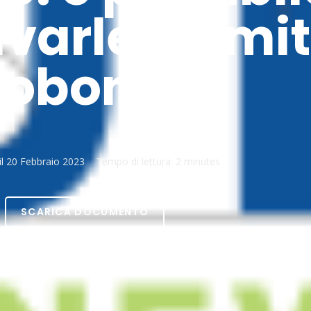
ivarle trami
cobonus?
il
20 Febbraio 2023
Tempo di lettura:
2 minutes
SCARICA DOCUMENTO