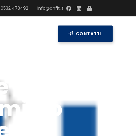
 0532 473492
info@anfit.it
RESS
CONTATTI
e nel
ominio
e