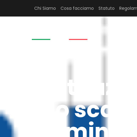
Chi Siamo
Cosa facciamo
Statuto
Regolam
HOME
Sostituzio
vano scala
minimo