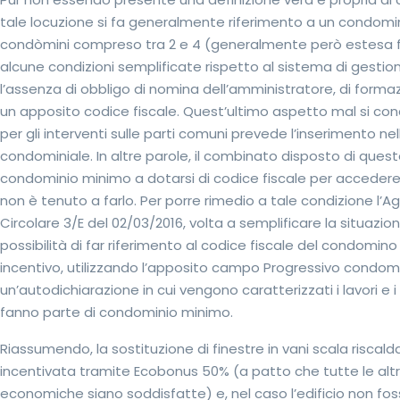
tale locuzione si fa generalmente riferimento a un condomi
condòmini compreso tra 2 e 4 (generalmente però estesa fi
alcune condizioni semplificate rispetto al sistema di gestion
l’assenza di obbligo di nomina dell’amministratore, di form
un apposito codice fiscale. Quest’ultimo aspetto mal si conci
per gli interventi sulle parti comuni prevede l’inserimento nel
condominiale. In altre parole, il combinato disposto di quest
condominio minimo a dotarsi di codice fiscale per accedere
non è tenuto a farlo. Per porre rimedio a tale condizione l’A
Circolare 3/E del 02/03/2016, volta a semplificare la situazion
possibilità di far riferimento al codice fiscale del condomin
incentivo, utilizzando l’apposito campo Progressivo condomi
un’autodichiarazione in cui vengono caratterizzati i lavori e i
fanno parte di condominio minimo.
Riassumendo, la sostituzione di finestre in vani scala riscal
incentivata tramite Ecobonus 50% (a patto che tutte le alt
economiche siano soddisfatte) e, nel caso l’edificio non fos