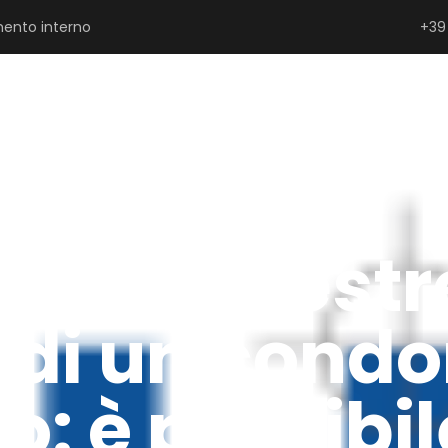
ento interno
+39
SERRAMENTISTI E PROGETTISTI
PRIVATI
P
ne di finestr
 di un cond
: è possibil