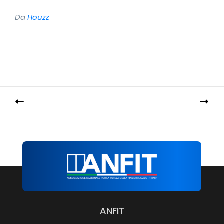
Da
Houzz
ANFIT