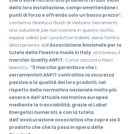
che a volte riscontrano problemi fin dall’inizio
della loro installazione, compromettendone i
punti di forza e offrendo solo un basso prezzo”
,
conferma Gianluca Giusti di Verbano Serramenti.
Una soluzione per non icorrere in questo rischio,
seppur valido per i produttori italiani, viene fornita
direttamente dall’
Associazione Nazionale per la
tutela della Finestra made in Italy
attraverso il
marchio Quality ANFIT.
Come racconta Piero
Mariotto,
“il marchio garantisce che i
serramentisti ANFIT controllino la sicurezza
passiva e la qualità dei loro prodotti, nel
rispetto della normativa nazionale molto più
severa e dell’attuale normativa europea
mediante la tracciabilità, grazie ai Label
Energetici numerati, e con la tutela
dell’assicurazione associativa che copre sia il
prodotto che che la posa in opera delle