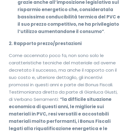
grazie anche all’imposizione legislativa sul
risparmio energetico che, consideratala
bassissima conducibilità termica del PVC e
il suo prezzo competitivo, ne ha privilegiato
l’utilizzo aumentandone il consumo”
.
2.
Rapporto prezzo/prestazioni
Come accennato poco fa, non sono solo le
caratteristiche tecniche del materiale ad averne
decretato il successo, ma anche il rapporto con il
suo costo e, ulteriore dettaglio, gli incentivi
promossi in questi anni e parte dei Bonus Fiscali.
Testimonianza diretta da parte di Gianluca Giusti,
di Verbano Serramenti:
“la difficile situazione
economica di questi anni, le migliorie sui
materiali in PVC, resi versatili e accostabili
materiali molto performanti, i Bonus Fiscali
legati alla riqualificazione energetica e le