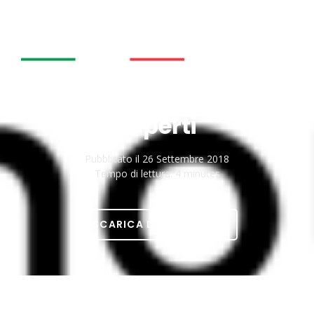
Finestre in PVC: pro e
contro individuati dagli
esperti
Pubblicato il
26 Settembre 2018
Tempo di lettura:
4 minutes
SCARICA DOCUMENTO