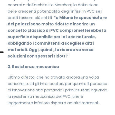
concreto dell’architetto Marchesi, la definizione
delle crescenti potenzialità degli infissi in PVC se i
profili fossero più sottili:
“a Milano le specchiature
dei palazzi sono molto ridotte e inserire un
concetto classico di PVC comprometterebbe la
superficie disponibile per la luce naturale,
obbligando i committenti a scegliere altri
materiali. Oggi, quindi, la ricerca va verso
soluzioni con spessori ridotti”
.
3. Resistenza meccanica
Ultimo difetto, che ha trovato ancora una volta
concordi tutti gli interlocutori, per quanto il percorso
di innovazione stia portando i primi risultati, riguarda
la resistenza meccanica del PVC, che è
leggermente inferiore rispetto ad altri materiali.