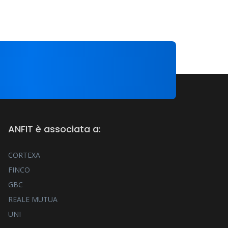
ANFIT è associata a:
CORTEXA
FINCO
GBC
REALE MUTUA
UNI