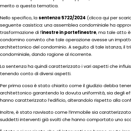
merito a questa tematica.
Nello specifico, la
sentenza 5722/2024
(clicca
qui
per scaric
seguente casistica: una assemblea condominiale ha approvato
trasformazione di f
inestre in portefinestre
, ma tale atto 
condomino convinto che tale operazione avesse un impatto 
architettonico del condominio. A seguito di tale istanza, il tr
condominiale, dando ragione al ricorrente.
La sentenza ha quindi caratterizzato i vari aspetti che influi
tenendo conto di diversi aspetti.
Per prima cosa è stato chiarito come il giudizio debba tener
architettonico garantendo la dovuta uniformità, sia degli ef
hanno caratterizzato l’edificio, alterandolo rispetto alla conf
Inoltre, è stato ravvisato come l’immobile sia caratterizzato
suddetti interventi già svolti che hanno comportato uno sc