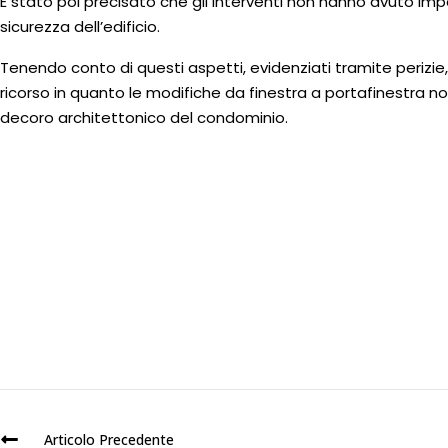
È stato poi precisato che gli interventi non hanno avuto impat
sicurezza dell’edificio.
Tenendo conto di questi aspetti, evidenziati tramite perizie,
ricorso in quanto le modifiche da finestra a portafinestra n
decoro architettonico del condominio.
Articolo Precedente