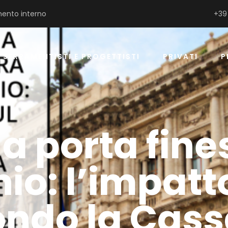
ento interno
+39
SERRAMENTISTI E PROGETTISTI
PRIVATI
P
 a porta fine
o: l’impatto
ondo la Cass