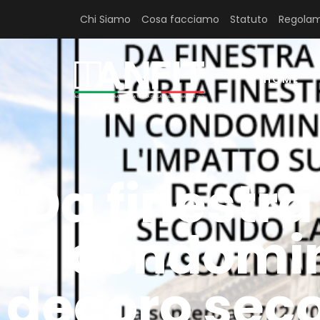
Chi Siamo
Cosa facciamo
Statuto
Regolam
HOME
Da finestra
condomini
decoro sec