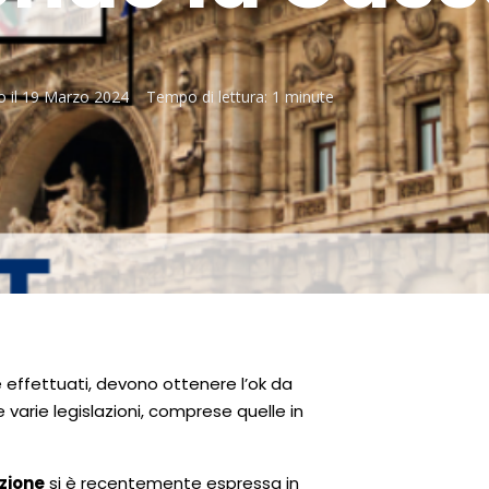
o il
19 Marzo 2024
Tempo di lettura:
1 minute
re effettuati, devono ottenere l’ok da
varie legislazioni, comprese quelle in
zione
si è recentemente espressa in