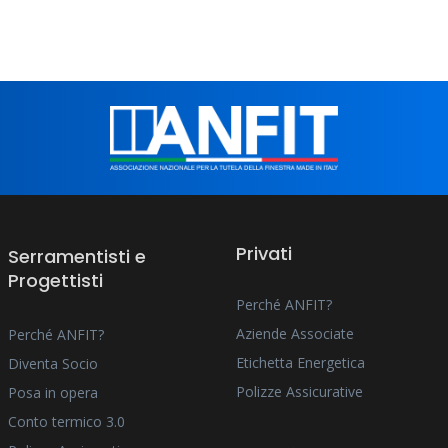
Privati
Serramentisti e
Progettisti
Perché ANFIT?
Aziende Associate
Perché ANFIT?
Etichetta Energetica
Diventa Socio
Polizze Assicurative
Posa in opera
Conto termico 3.0