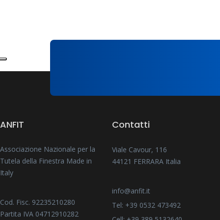
ANFIT
Contatti
Associazione Nazionale per la
Viale Cavour, 116
Tutela della Finestra Made in
44121 FERRARA Italia
Italy
info@anfit.it
Cod. Fisc. 92235210280
Tel: +39 0532 473492
Partita IVA 04712910282
Cell: +39 389 5132640