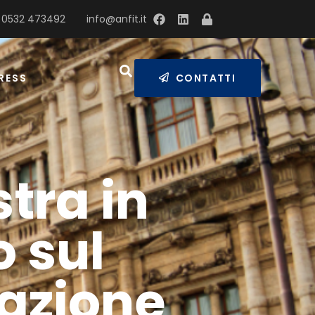
 0532 473492
info@anfit.it
RESS
CONTATTI
stra in
 sul
azione