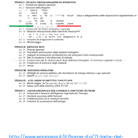
ENOPRESS – 01 ottobre
2016
Pubblicato il
1 Ottobre 2016
Tempo di lettura:
1 minute
SCARICA DOCUMENTO
http://www.enopress.it/it/home-ita/71-larte-del-