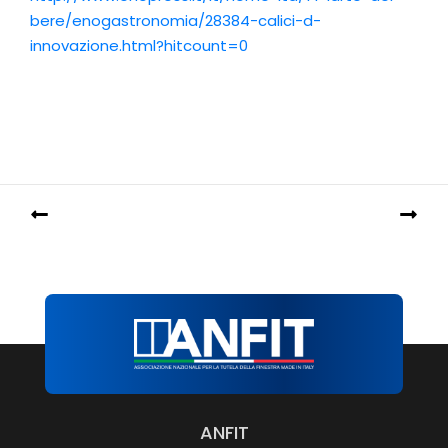
bere/enogastronomia/28384-calici-d-
innovazione.html?hitcount=0
ANFIT