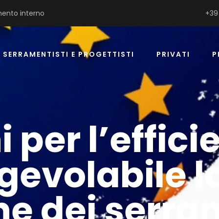
ento interno
+39
SERRAMENTISTI E PROGETTISTI
PRIVATI
P
i per l’effic
gevolabile l
ne dei serra