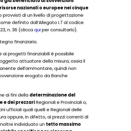
o già beneficiato di sovvenzioni
 risorse nazionali o europee nei cinque
 provvisti di un livello di progettazione
ome definito dall’Allegato I.7 al codice
23, n. 36 (clicca
qui
per consultarlo).
stegno finanziario.
 ai progetti finanziabili è possibile
ggetto attuatore della misura, ossia il
manente dell’ammontare, quindi non
 sovvenzione erogato da Banche
e ai fini della
determinazione del
e e dei prezzari
Regionali e Provinciali o,
 ufficiali quali quelli e Regionali delle
a oppure, in difetto, ai prezzi correnti di
inoltre individuato un
tetto massimo