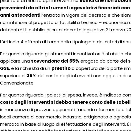
priorità è attribuita agli interventi su
edifici che non abbian
provenienti da altri strumenti agevolativi finanziati con
anni antecedenti
l’entrata in vigore del decreto e che siano
non inferiore al progetto di fattibilità tecnico – economica c
dei contratti pubblici di cui al decreto legislativo 31 marzo 20
L’Articolo 4 affronta il tema della tipologia e dei criteri di so
Per quanto riguarda gli strumenti incentivatori è stabilito che
applicare una
sovvenzione del 65%
erogata da parte del so
GSE
, e la richiesta di un
prestito
a copertura della parte ri
superiore al
35%
del costo degli interventi non oggetto di
Convenzionate.
Per quanto riguarda i paletti di spesa, invece, è indicato com
costo degli interventi si debba tenere conto delle tabell
in mancanza di prezzari aggiornati facendo riferimento a listini
locali camere di commercio, industria, artigianato e agricoltur
mercato in base al luogo di effettuazione degli interventi. È 