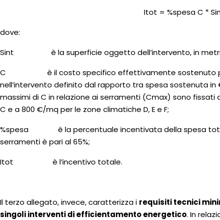
Itot = %spesa C * Si
dove:
Sint è la superficie oggetto dell’intervento, in metri 
C è il costo specifico effettivamente sostenuto per 
nell’intervento definito dal rapporto tra spesa sostenuta in € 
massimi di C in relazione ai serramenti (Cmax) sono fissati 
C e a 800 €/mq per le zone climatiche D, E e F;
%spesa è la percentuale incentivata della spesa totale 
serramenti è pari al 65%;
Itot è l’incentivo totale.
Il terzo allegato, invece, caratterizza i
requisiti tecnici mi
singoli interventi di efficientamento energetico
. In rela