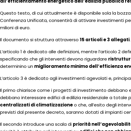
all’efficientamento energetico dell’edilizia pubblica re
Questo testo, di cui attualmente è disponibile sola la bozza
Conferenza Unificata, consentirà di attivare investimenti pe
milioni di euro.
Il documento si struttura attraverso
15 articoli e 3 allegati
.
L’articolo 1 è dedicato alle definizioni, mentre l’articolo 2 defi
specificando che gli interventi devono riguardare
ristruttu
determinino un
miglioramento minimo dell’efficienza ene
L’articolo 3 è dedicato agli investimenti agevolati e, princi
Il primo chiarisce come i progetti di investimento debbano 
debbano interessare edifici di edilizia residenziale a totale 
centralizzati di climatizzazione
o che, all’esito degli inte
previsti dal presente decreto, saranno dotati di impianti cent
Il secondo introduce una scala di
priorità nell’agevolabilit