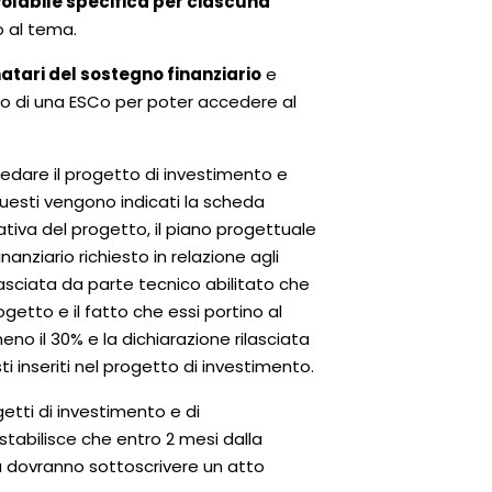
evolabile specifica per ciascuna
o al tema.
atari del sostegno finanziario
e
o di una ESCo per poter accedere al
dare il progetto di investimento e
questi vengono indicati la scheda
ativa del progetto, il piano progettuale
inanziario richiesto in relazione agli
rilasciata da parte tecnico abilitato che
ogetto e il fatto che essi portino al
no il 30% e la dichiarazione rilasciata
i inseriti nel progetto di investimento.
getti di investimento e di
stabilisce che entro 2 mesi dalla
ra dovranno sottoscrivere un atto