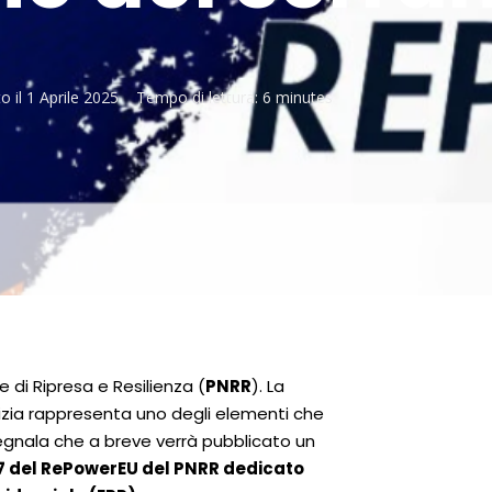
o il
1 Aprile 2025
Tempo di lettura:
6 minutes
e di Ripresa e Resilienza (
PNRR
). La
lizia rappresenta uno degli elementi che
 segnala che a breve verrà pubblicato un
M7 del RePowerEU del PNRR dedicato