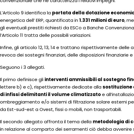
convenzionale che ne caratterizza i relativi impegni.
L’Articolo 9 identifica la
portata della dotazione economi
energetica dell’ ERP, quantificata in
1.331 milioni di euro
, me
gli eventuali prestiti richiesti da ESCo a Banche Convenzion
l’Articolo 11 tratta delle possibili variazioni.
Infine, gli articolo 12, 13, 14 e trattano rispettivamente delle 
revoca dei sostegni finanziari, delle disposizioni finanziarie e d
Seguono i 3 allegati.
Il primo definisce gli
interventi ammissibili al sostegno fin
lettere b) e c), rispettivamente dedicate alla
sostituzione
di infissi delimitanti il volume climatizzato
e all’installaz
ombreggiamento e/o sistemi di filtrazione solare esterni pe
da Est-sud-est a Ovest, fissi o mobili, non trasportabili.
Il secondo allegato affronta il tema della
metodologia di ca
in relazione al comparto dei serramenti ciò debba avvenire