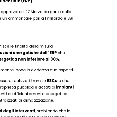
sidenziale (ERP)
.
 approvata il 27 Marzo da parte della
r un ammontare pari a 1 miliardo e 381
nisce le finalità della misura,
razioni energetiche dell’ ERP
che
rgetica non inferiore al 30%
.
palmente, pone in evidenza due aspetti.
essere realizzati tramite
ESCo
e che
proprietà pubblica e dotati di
impianti
rventi di efficientamento energetico
ralizzati di climatizzazione.
à degli interventi
, stabilendo che la