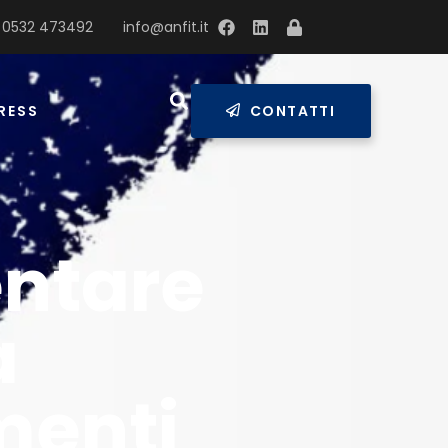
 0532 473492
info@anfit.it
RESS
CONTATTI
ientare
a
menti