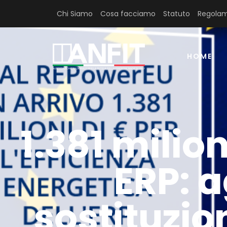
Chi Siamo
Cosa facciamo
Statuto
Regolam
HOME
1.381 milion
ERP: a
sostituzio