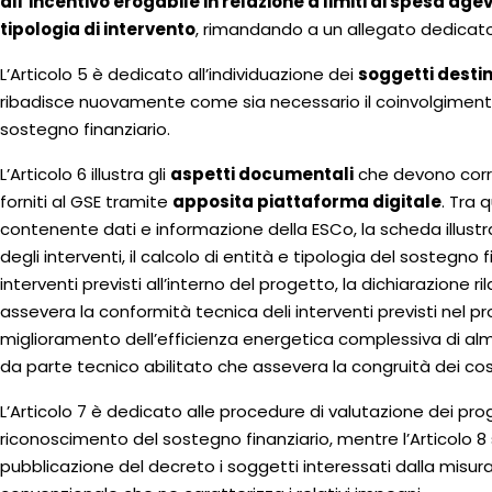
all’incentivo erogabile in relazione a limiti di spesa ag
tipologia di intervento
, rimandando a un allegato dedicat
L’Articolo 5 è dedicato all’individuazione dei
soggetti destin
ribadisce nuovamente come sia necessario il coinvolgiment
sostegno finanziario.
L’Articolo 6 illustra gli
aspetti documentali
che devono corre
forniti al GSE tramite
apposita piattaforma digitale
. Tra 
contenente dati e informazione della ESCo, la scheda illustr
degli interventi, il calcolo di entità e tipologia del sostegno f
interventi previsti all’interno del progetto, la dichiarazione 
assevera la conformità tecnica deli interventi previsti nel pr
miglioramento dell’efficienza energetica complessiva di alme
da parte tecnico abilitato che assevera la congruità dei cost
L’Articolo 7 è dedicato alle procedure di valutazione dei pro
riconoscimento del sostegno finanziario, mentre l’Articolo 8 
pubblicazione del decreto i soggetti interessati dalla misu