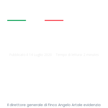
Bozza Decreto prezzi.
Finco solleva problema
al MEF
Pubblicato il
14 Luglio 2020
Tempo di lettura:
2 minutes
SCARICA DOCUMENTO
Il direttore generale di Finco Angelo Artale evidenzia