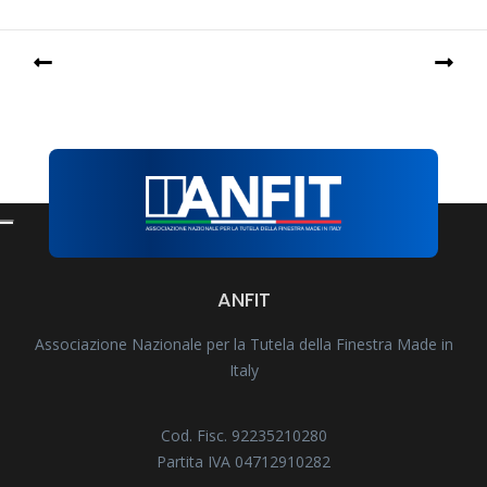
ANFIT
Associazione Nazionale per la Tutela della Finestra Made in
Italy
Cod. Fisc. 92235210280
Partita IVA 04712910282