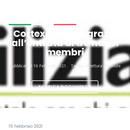
Cortexa cresce grazie
all’entrata di tre nuovi
membri
Pubblicato il
16 Febbraio 2021
Tempo di lettura:
1 minute
SCARICA DOCUMENTO
15 febbraio 2021