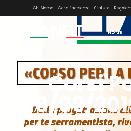
Chi Siamo
Cosa facciamo
Statuto
Regolam
HOME
Corsi Po
18/09/201