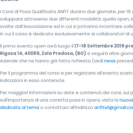
I Corsi di Posa Qualificata ANFIT durano due giornate, per 1
svilupparsi attraverso due differenti modalità: quella open, in 
svolte dall’Associazione ed in cui si potranno incontrare colle
in cui il corso è dedicato esclusivamente ai collaboratori di 
Il primo evento open avrà luogo il
17-18 Settembre 2019 pres
Rigosa 14, 40069, Zola Predosa, (BO)
e seguirà altre giorn
Aziende che ne hanno già fatto richiesta (vedi
news
preced
Per il programma del corso e per registrarsi all’evento scar
indicazioni in esso contenute.
Per maggiori informazioni su date e contenuti dei corsi, sul
sull’importanza di una corretta posa in opera, visita la
nuova
dedicata al tema
o contattaci all’indirizzo
anfitsrl@gmail.c