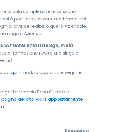
6 ore di aula complessive, e possono
cui è possibile iscriversi alle formazioni
ghi di diverse realtà, o quella Aziendale,
una singola Azienda.
so l’Hotel Amatì Design, in Via
ate di formazione rivolte alle singole
ente).
ica da
qui
il modulo apposito e segui le
 progetto Marchio Posa Qualità e
 pagina del sito ANFIT appositamente
om
.
Seguic
i su