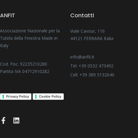
ANFIT
Contatti
Associazione Nazionale per la
Viale Cavour, 116
Tutela della Finestra Made in
44121 FERRARA Italia
Italy
info@anfit.it
Cod. Fisc. 92235210280
Tel: +39 0532 473492
Partita IVA 04712910282
Cell: +39 389 5132640
Privacy Policy
Cookie Policy