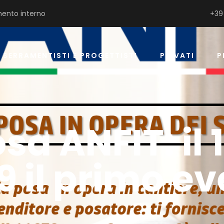
ento interno
+39
SERRAMENTISTI E PROGETTISTI
PRIVATI
P
sa ANFIT: il 
9 il primo e