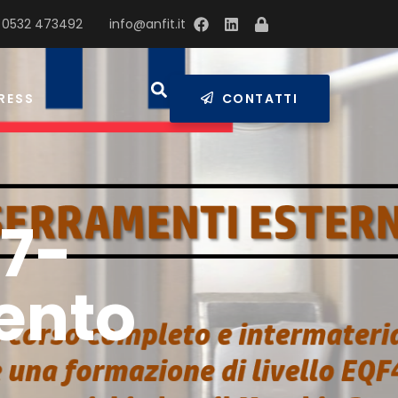
 0532 473492
info@anfit.it
RESS
CONTATTI
17-
vento