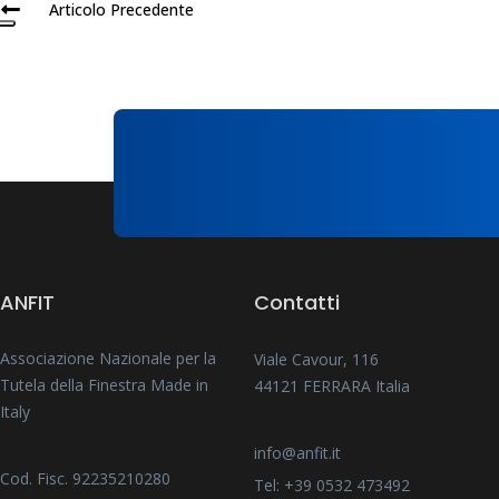
Articolo Precedente
ANFIT
Contatti
Associazione Nazionale per la
Viale Cavour, 116
Tutela della Finestra Made in
44121 FERRARA Italia
Italy
info@anfit.it
Cod. Fisc. 92235210280
Tel: +39 0532 473492