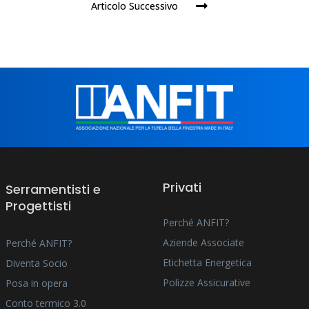
Articolo Successivo
Privati
Serramentisti e
Progettisti
Perché ANFIT?
Aziende Associate
Perché ANFIT?
Etichetta Energetica
Diventa Socio
Polizze Assicurative
Posa in opera
Conto termico 3.0