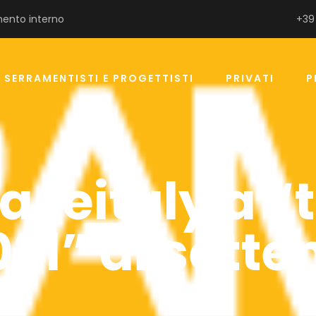
ento interno
+39
SERRAMENTISTI E PROGETTISTI
PRIVATI
P
aseitaly a “
021” di sett