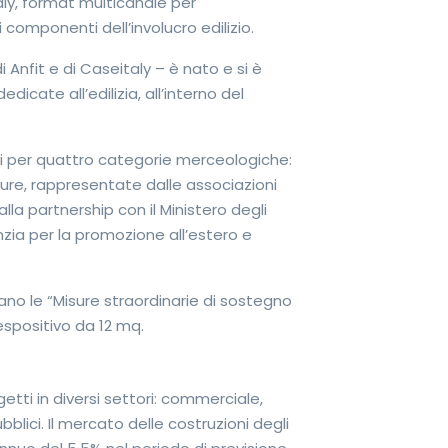
taly, format multicanale per
 componenti dell’involucro edilizio.
i Anfit e di Caseitaly – è nato e si è
icate all’edilizia, all’interno del
li per quattro categorie merceologiche:
ture, rappresentate dalle associazioni
alla partnership con il Ministero degli
nzia per la promozione all’estero e
icano le “Misure straordinarie di sostegno
spositivo da 12 mq.
getti in diversi settori: commerciale,
bblici. Il mercato delle costruzioni degli