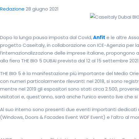
Redazione
28 giugno 2021
Dopo la lunga pausa imposta dal Covid,
Anfit
e le altre Ass
progetto Caseitaly, in collaborazione con ICE-Agenzia per l
l’internazionalizzazione delle imprese italiane, propongono a
alla fiera THE BIG 5 DUBAI prevista dal 12 al 15 settembre 202
THE BIG 5 è la manifestazione più importante del Medio Orien
con numeri particolarmente rilevanti: nel 2018, si sono registra
mentre nel 2019 gli espositori sono stati circa 2.500, provenie
visitatori e, quest’anno, sarà anche l’unico evento live che si 
Al suo interno sono presenti due eventi importanti dedicati 
(Windows, Doors & Facades Event WDF Event) e l’altro al mon
Collettiva Made in Italy a Dubai