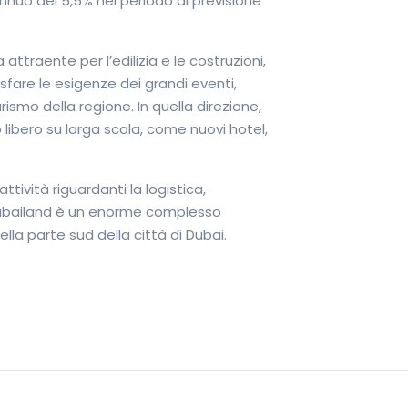
annuo del 5,5% nel periodo di previsione
ttraente per l’edilizia e le costruzioni,
isfare le esigenze dei grandi eventi,
ismo della regione. In quella direzione,
o libero su larga scala, come nuovi hotel,
ività riguardanti la logistica,
i. Dubailand è un enorme complesso
lla parte sud della città di Dubai.