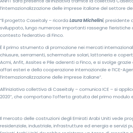
ANFIT sarà presente all’iniziativa tramite la collettiva Casei
l’internazionalizzazione delle imprese italiane del settore dei
“ll progetto Caseitaly – ricorda
Laura Michelini
, presidente d
sviluppato, lungo numerose importanti rassegne fieristiche ded
contesto federativo di Finco.
È il primo strumento di promozione nei mercati internaziona
chiusure, serramenti, schermature solari, lattoneria e coper
Acmi, Anfit, Assites e Pile aderenti a Finco, e si svolge grazie 
affari esteri e della cooperazione internazionale e l’ICE-Age
l’internazionalizzazione delle imprese italiane”.
All’iniziativa collettiva di Caseitaly – comunica ICE – si appl
2020”, che comportano l’offerta gratuita del primo modulo e
Dubai, mercato in crescita
Il mercato delle costruzioni degli Emirati Arabi Uniti vede pro
residenziale, industriale, infrastrutture ed energia e servizi pu