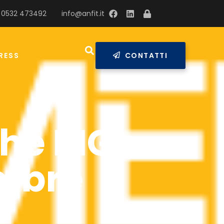
 0532 473492
info@anfit.it
RESS
CONTATTI
the BIG
embre