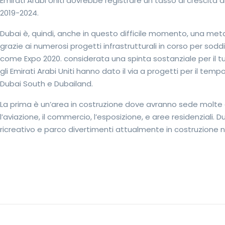
Emirati Arabi Uniti dovrebbe registrare un tasso di crescita 
2019-2024.
Dubai è, quindi, anche in questo difficile momento, una meta a
grazie ai numerosi progetti infrastrutturali in corso per sodd
come Expo 2020. considerata una spinta sostanziale per il tur
gli Emirati Arabi Uniti hanno dato il via a progetti per il temp
Dubai South e Dubailand.
La prima è un’area in costruzione dove avranno sede molte att
l’aviazione, il commercio, l’esposizione, e aree residenzial
ricreativo e parco divertimenti attualmente in costruzione ne