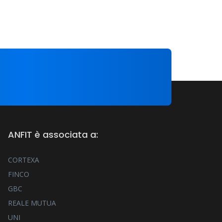
ANFIT è associata a:
CORTEXA
FINCO
GBC
REALE MUTUA
UNI