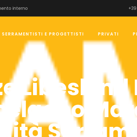
ento interno
+39
SERRAMENTISTI E PROGETTISTI
PRIVATI
P
 Libeskind I
scelgono Mar
lità Serram