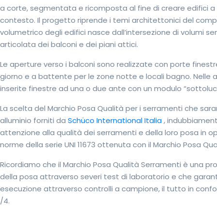
a corte, segmentata e ricomposta al fine di creare edifici a 
contesto. Il progetto riprende i temi architettonici del comp
volumetrico degli edifici nasce dall’intersezione di volumi 
articolata dei balconi e dei piani attici.
Le aperture verso i balconi sono realizzate con porte finestr
giorno e a battente per le zone notte e locali bagno. Nelle 
inserite finestre ad una o due ante con un modulo “sottoluce
La scelta del Marchio Posa Qualità per i serramenti che sara
alluminio forniti da
Schüco International Italia
, indubbiament
attenzione alla qualità dei serramenti e della loro posa in 
norme della serie UNI 11673 ottenuta con il Marchio Posa Qual
Ricordiamo che il Marchio Posa Qualità Serramenti è una pr
della posa attraverso severi test di laboratorio e che garant
esecuzione attraverso controlli a campione, il tutto in confo
/4.