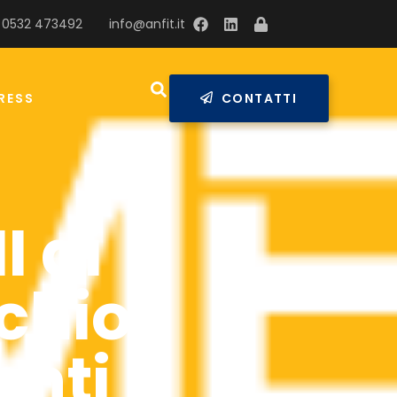
 0532 473492
info@anfit.it
RESS
CONTATTI
I di
chio
enti