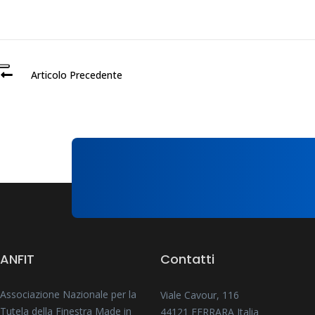
Articolo Precedente
ANFIT
Contatti
Associazione Nazionale per la
Viale Cavour, 116
Tutela della Finestra Made in
44121 FERRARA Italia