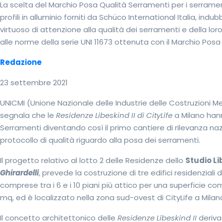
La scelta del Marchio Posa Qualità Serramenti per i serrame
profili in alluminio forniti da Schüco International Italia, 
virtuoso di attenzione alla qualità dei serramenti e della lo
alle norme della serie UNI 11673 ottenuta con il Marchio Posa
Redazione
23 settembre 2021
UNICMI (Unione Nazionale delle Industrie delle Costruzioni Me
segnala che le
Residenze Libeskind II di CityLife
a Milano hann
Serramenti diventando così il primo cantiere di rilevanza n
protocollo di qualità riguardo alla posa dei serramenti.
Il progetto relativo al lotto 2 delle Residenze dello
Studio L
Ghirardelli
, prevede la costruzione di tre edifici residenzial
comprese tra i 6 e i 10 piani più attico per una superficie co
mq, ed è localizzato nella zona sud-ovest di CityLife a Milan
Il concetto architettonico delle
Residenze Libeskind II
deriva