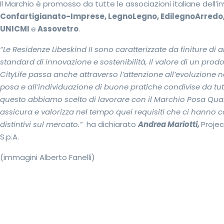
Il Marchio è promosso da tutte le associazioni italiane dell’in
Confartigianato-Imprese, LegnoLegno, EdilegnoArredo,
UNICMI
e
Assovetro
.
“Le Residenze Libeskind II sono caratterizzate da finiture di a
standard di innovazione e sostenibilità, Il valore di un prod
CityLife passa anche attraverso l’attenzione all’evoluzione 
posa e all’individuazione di buone pratiche condivise da tutta 
questo abbiamo scelto di lavorare con il Marchio Posa Qual
assicura e valorizza nel tempo quei requisiti che ci hanno co
distintivi sul mercato.”
ha dichiarato
Andrea Mariotti,
Proje
S.p.A.
(immagini Alberto Fanelli)