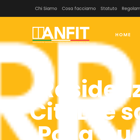
Chi Siamo
Cosa facciamo
Statuto
Regolam
HOME
Residenze
CityLife 
Posa Qua