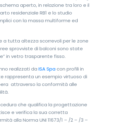
schema aperto, in relazione tra loro e il
arto residenziale RB1 e lo studio
semplici con la massa multiforme ed
e a tutta altezza scorrevoli per le zone
aree sprovviste di balconi sono state
” in vetro trasparente fisso.
nno realizzati da
ISA Spa
con profili in
e rappresenta un esempio virtuoso di
opera attraverso la conformità alle
ità.
ocedura che qualifica la progettazione
isce e verifica la sua corretta
rmità alla Norma UNI 11673/1 – /2 – /3 –