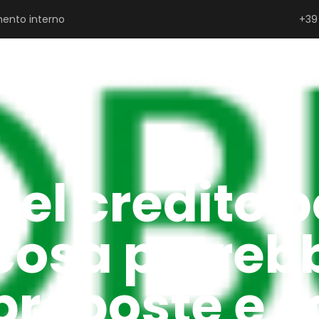
ento interno
+39
SERRAMENTISTI E PROGETTISTI
PRIVATI
P
del credito 
, cosa potreb
proposte e s