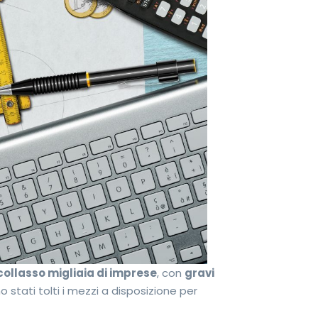
collasso migliaia di imprese
, con
gravi
no stati tolti i mezzi a disposizione per