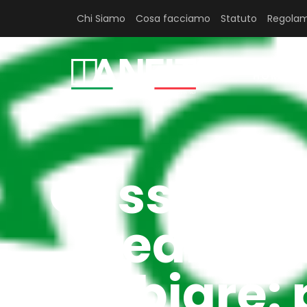
Chi Siamo
Cosa facciamo
Statuto
Regolam
HOME
Cessione 
edilizi
cambiare: 