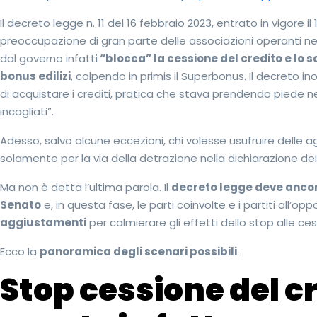
Il decreto legge n. 11 del 16 febbraio 2023, entrato in vigore il
preoccupazione di gran parte delle associazioni operanti nel se
dal governo infatti
“blocca” la cessione del credito e lo s
bonus edilizi
, colpendo in primis il Superbonus. Il decreto in
di acquistare i crediti, pratica che stava prendendo piede neg
incagliati”.
Adesso, salvo alcune eccezioni, chi volesse usufruire delle a
solamente per la via della detrazione nella dichiarazione dei 
Ma non è detta l’ultima parola. Il
decreto legge deve ancor
Senato
e, in questa fase, le parti coinvolte e i partiti all’
aggiustamenti
per calmierare gli effetti dello stop alle ces
Ecco la
panoramica degli scenari possibili
.
Stop cessione del cr