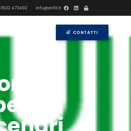
 0532 473492
info@anfit.it
RESS
CONTATTI
bonus
be
cenari