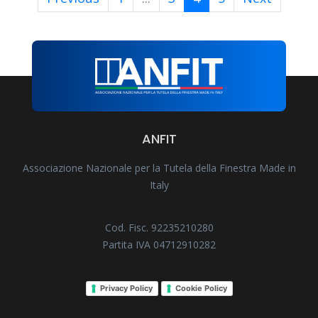
ANFIT
Associazione Nazionale per la Tutela della Finestra Made in
Italy
Cod. Fisc. 92235210280
Partita IVA 04712910282
Privacy Policy
Cookie Policy