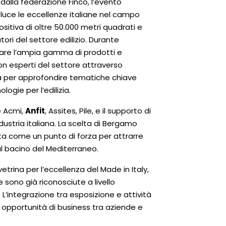
 e dalla federazione Finco, l’evento
uce le eccellenze italiane nel campo
ositiva di oltre 50.000 metri quadrati e
ori del settore edilizio. Durante
rare l’ampia gamma di prodotti e
con esperti del settore attraverso
tà per approfondire tematiche chiave
ogie per l’edilizia.
e Acmi,
Anfit
, Assites, Pile, e il supporto di
ndustria italiana. La scelta di Bergamo
ta come un punto di forza per attrarre
al bacino del Mediterraneo.
trina per l’eccellenza del Made in Italy,
 sono già riconosciute a livello
. L’integrazione tra esposizione e attività
 opportunità di business tra aziende e