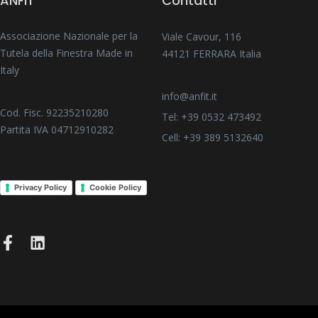
ANFIT
Contatti
Associazione Nazionale per la
Viale Cavour, 116
Tutela della Finestra Made in
44121 FERRARA Italia
Italy
info@anfit.it
Cod. Fisc. 92235210280
Tel: +39 0532 473492
Partita IVA 04712910282
Cell: +39 389 5132640
Privacy Policy
Cookie Policy