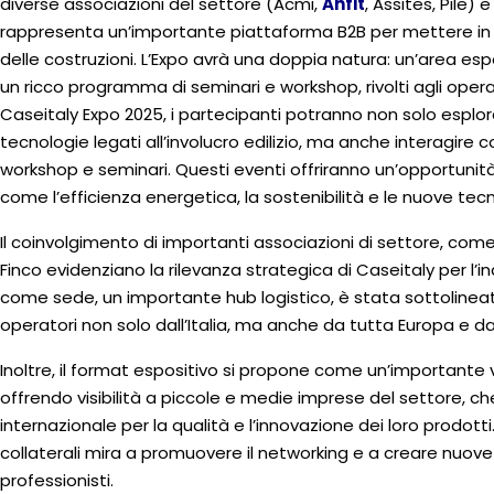
diverse associazioni del settore (Acmi,
Anfit
, Assites, Pile)
rappresenta un’importante piattaforma B2B per mettere in l
delle costruzioni. L’Expo avrà una doppia natura: un’area esp
un ricco programma di seminari e workshop, rivolti agli operat
Caseitaly Expo 2025, i partecipanti potranno non solo esplo
tecnologie legati all’involucro edilizio, ma anche interagire 
workshop e seminari. Questi eventi offriranno un’opportuni
come l’efficienza energetica, la sostenibilità e le nuove tecnol
Il coinvolgimento di importanti associazioni di settore, com
Finco evidenziano la rilevanza strategica di Caseitaly per l’i
come sede, un importante hub logistico, è stata sottolinea
operatori non solo dall’Italia, ma anche da tutta Europa e d
Inoltre, il format espositivo si propone come un’importante ve
offrendo visibilità a piccole e medie imprese del settore, che
internazionale per la qualità e l’innovazione dei loro prodotti
collaterali mira a promuovere il networking e a creare nuove
professionisti.