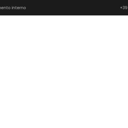
ento interno
+39
SERRAMENTISTI E PROGETTISTI
PRIVATI
P
po 2025: la 
 Made in Ital