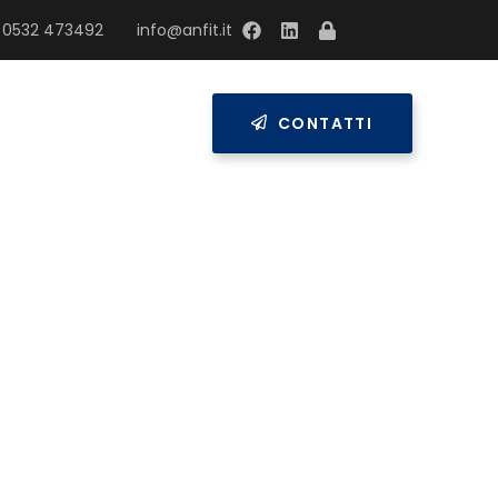
 0532 473492
info@anfit.it
RESS
CONTATTI
vetrina
y