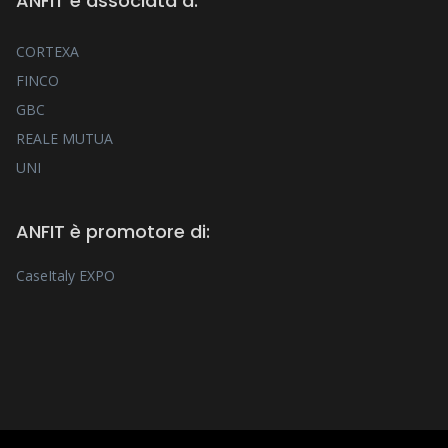
ANFIT è associata a:
CORTEXA
FINCO
GBC
REALE MUTUA
UNI
ANFIT è promotore di:
CaseItaly EXPO