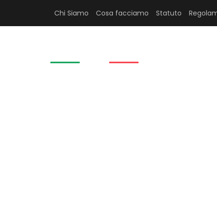
Chi Siamo
Cosa facciamo
Statuto
Regolam
HOME
Caseitaly Ex
per il