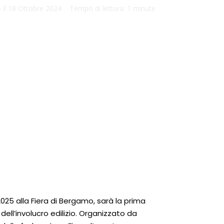
 il
18 Ottobre 2024
Tempo di lettura:
1 minute
SCARICA DOCUMENTO
025 alla Fiera di Bergamo, sarà la prima
dell’involucro edilizio. Organizzato da