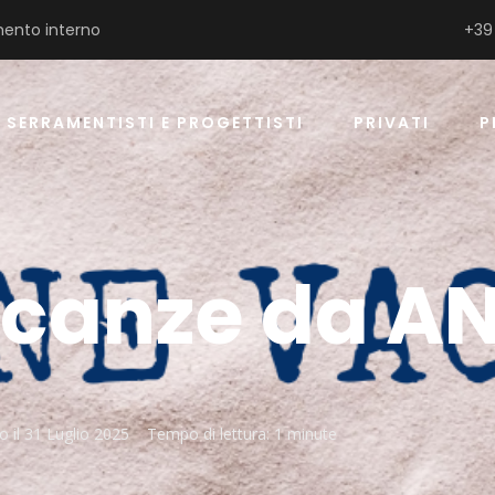
ento interno
+39
SERRAMENTISTI E PROGETTISTI
PRIVATI
P
canze da AN
o il
31 Luglio 2025
Tempo di lettura:
1 minute