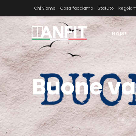
Chi Siamo
Cosa facciamo
Statuto
Regolam
HOME
Buone va
Pubblicat