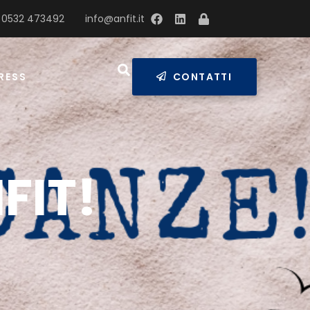
 0532 473492
info@anfit.it
RESS
CONTATTI
FIT!