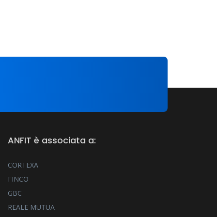
ANFIT è associata a:
CORTEXA
FINCO
GBC
REALE MUTUA