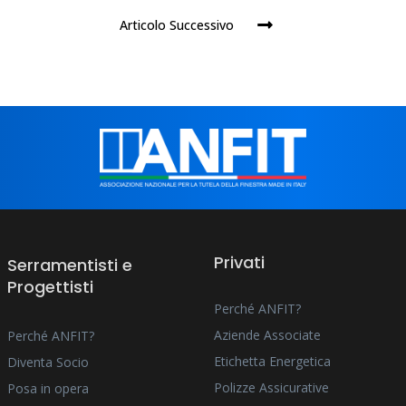
Articolo Successivo
Privati
Serramentisti e
Progettisti
Perché ANFIT?
Aziende Associate
Perché ANFIT?
Etichetta Energetica
Diventa Socio
Polizze Assicurative
Posa in opera