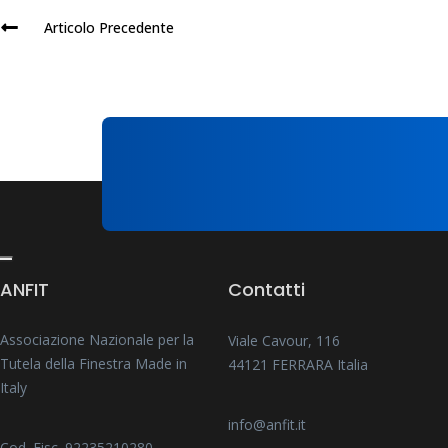
Articolo Precedente
ANFIT
Contatti
Associazione Nazionale per la
Viale Cavour, 116
Tutela della Finestra Made in
44121 FERRARA Italia
Italy
info@anfit.it
Cod. Fisc. 92235210280