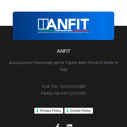
ANFIT
Associazione Nazionale per la Tutela della Finestra Made in
Italy
Cod. Fisc. 92235210280
Partita IVA 04712910282
Privacy Policy
Cookie Policy