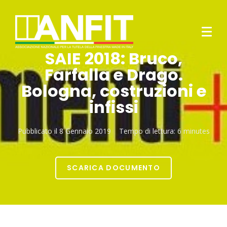
SAIE 2018: Bruco,
Farfalla e Drago.
Bologna, costruzioni e
infissi
Pubblicato il
8 Gennaio 2019
Tempo di lettura:
6 minutes
SCARICA DOCUMENTO