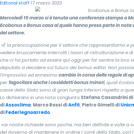
Editorial staff
17 marzo 2023
Mercoledì 15 marzo si è tenuta una conferenza stampa a Mont
Ecobonus e Bonus casa al quale hanno preso parte in nota c
del settore.
«
È la preoccupazione per il settore che rappresentiamo e per
vedere bruscamente interrotti i lavori di ristrutturazione e d
che ci ha portato ad essere qui oggi per far sentire la loro 
deputato a decidere sul futuro dei bonus edilizi. Non possi
l’improvviso ed ennesimo
cambio in corsa delle regole di a
per
fagocitare anche i cosiddetti bonus minori
, quali Ecobo
casse dello Stato sono di gran lunga inferiori rispetto a quell
Lo dichiarano in una nota congiunta
Stefano Casandrini di
di
Assoclima
,
Marco Rossi di
Anfit
,
Pietro Gimelli di
Unic
di
Federlegnoarredo
.
«
Le nostre richieste sono poche, ma ben definite e volte a c
del Governo di mantenere in ordine i conti dello Stato, con i 