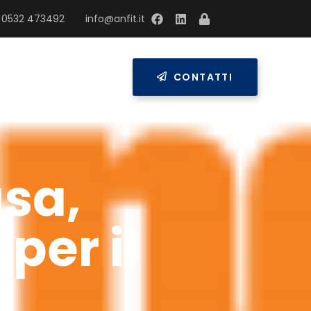
 0532 473492
info@anfit.it
RESS
CONTATTI
sa,
per il