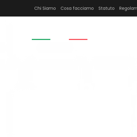
Chi Siamo
Cosa facciamo
Statuto
Regolam
HOME
Ecobonu
associazion
r