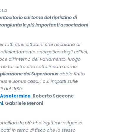
ecitorio sul tema del ripristino di
ongiunta le più importanti associazioni
 tutti quei cittadini che rischiano di
i efficientamento energetico degli edifici,
voce all’interno del Parlamento, luogo
amo far altro che sottolineare come
pplicazione del Superbonus
abbia finito
nus e Bonus casa, i cui impatti sulle
i del 110%
».
Assotermica
,
Roberto Saccone
mi
,
Gabriele Meroni
onciliare le più che legittime esigenze
patti in tema di fisco che lo stesso