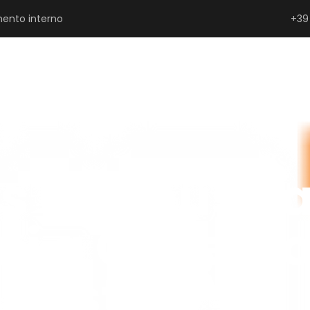
ento interno
+39
SERRAMENTISTI E PROGETTISTI
PRIVATI
P
s e Bonus ca
i a Governo 
ipristino