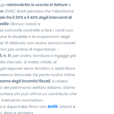
enga
reintrodotto lo sconto in fattura
e
sa
(50%). Basti pensare che l’abolizione
alo fra il 30% e il 40% degli interventi di
edile
(Bonus-casa) e
coinvolte costrette a fare i conti con
mane le disdette o le sospensioni degli
 del 16 febbraio non erano ancora avviati.
 non per ordine di importanza –
 n. 11.
per ordini, forniture e ingaggi già
 Decreto. Si tratta, infatti, di
ià esposte verso fornitori o addirittura
edono bloccate. Da parte nostra infine,
esame degli incentivi fiscali
, e relativi
co del patrimonio edilizio italiano. Siamo
oltare chi può offrire un contributo che
i intervento normativo
».
 e Aqua Italia, Finco con
Anfit
, Unicmi e
, Aires e Angaisa.