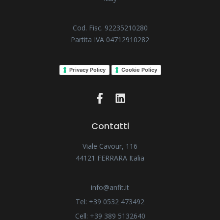
Cod. Fisc. 92235210280
Partita IVA 04712910282
Privacy Policy
Cookie Policy
Contatti
Viale Cavour, 116
44121 FERRARA Italia
info@anfit.it
Tel: +39 0532 473492
Cell: +39 389 5132640