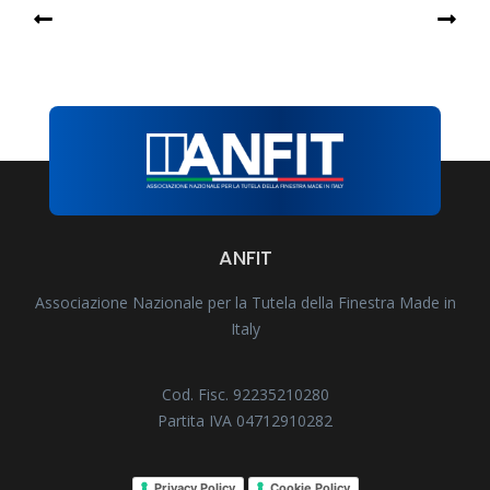
ANFIT
Associazione Nazionale per la Tutela della Finestra Made in
Italy
Cod. Fisc. 92235210280
Partita IVA 04712910282
Privacy Policy
Cookie Policy