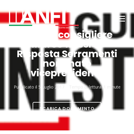
Anfit: il consigliere
Marco Rossi di
Risposta Serramenti
nominato
vicepresidente
Pubblicato il
5 Luglio 2017
Tempo di lettura:
1 minute
SCARICA DOCUMENTO