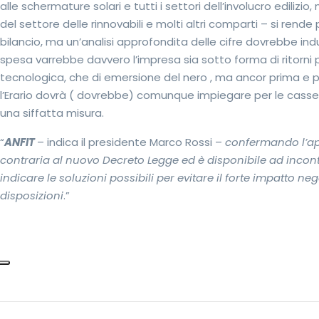
alle schermature solari e tutti i settori dell’involucro ediliz
del settore delle rinnovabili e molti altri comparti – si rend
bilancio, ma un’analisi approfondita delle cifre dovrebbe ind
spesa varrebbe davvero l’impresa sia sotto forma di ritorni pe
tecnologica, che di emersione del nero , ma ancor prima e 
l’Erario dovrà ( dovrebbe) comunque impiegare per le cass
una siffatta misura.
“
ANFIT
– indica il presidente Marco Rossi –
confermando l’ap
contraria al nuovo Decreto Legge ed è disponibile ad incont
indicare le soluzioni possibili per evitare il forte impatto n
disposizioni
.”