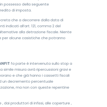
o in possesso della seguente
redito di imposta.
 decreta che a decorrere dalla data di
ti indicati all’art. 121, comma 2 del
alternative alla detrazione fiscale. Niente
ne per alcune casistiche che potranno
ANFIT
fa parte è intervenuta sullo stop a
 simile misura avrà ripercussioni gravi e
vorano e che già hanno i cassetti fiscali
e ad un decremento percentuale
izzazione, ma non con queste repentine
dai produttori di infissi, alle coperture ,