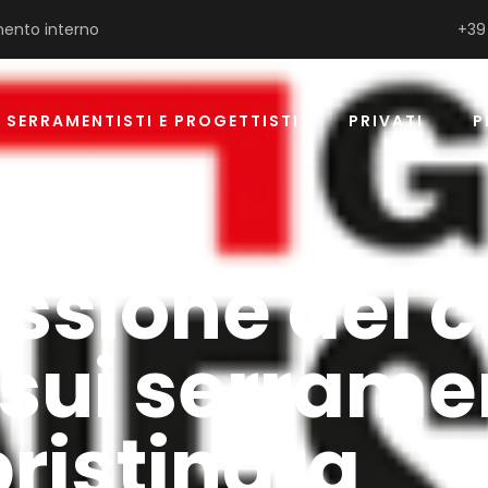
ento interno
+39
SERRAMENTISTI E PROGETTISTI
PRIVATI
P
essione del c
sui serrame
pristinata