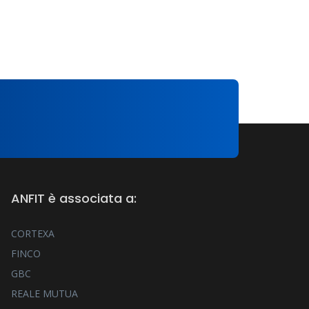
ANFIT è associata a:
CORTEXA
FINCO
GBC
REALE MUTUA