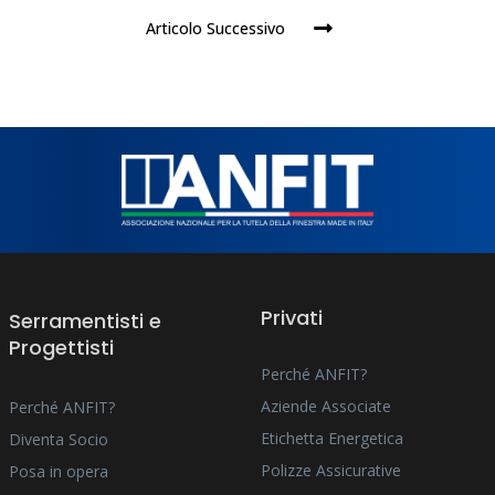
Articolo Successivo
Privati
Serramentisti e
Progettisti
Perché ANFIT?
Aziende Associate
Perché ANFIT?
Etichetta Energetica
Diventa Socio
Polizze Assicurative
Posa in opera