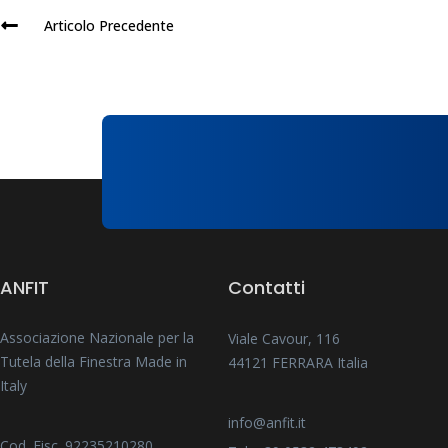
Articolo Precedente
ANFIT
Contatti
Associazione Nazionale per la
Viale Cavour, 116
Tutela della Finestra Made in
44121 FERRARA Italia
Italy
info@anfit.it
Cod. Fisc. 92235210280