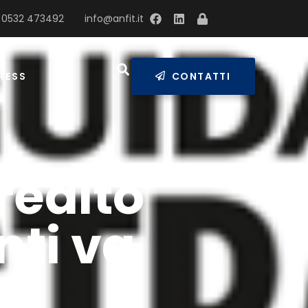
 0532 473492
info@anfit.it
RESS
CONTATTI
redito
nti va