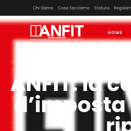
Chi Siamo
Cosa facciamo
Statuto
Regolam
HOME
ANFIT: la c
d’imposta 
ri