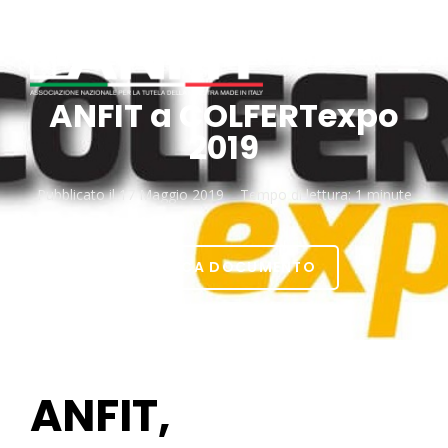
ANFIT a COLFERTexpo
2019
Pubblicato il
17 Maggio 2019
Tempo di lettura:
1 minute
SCARICA DOCUMENTO
ANFIT,