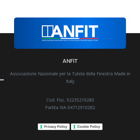
ANFIT
Associazione Nazionale per la Tutela della Finestra Made in
Italy
Cod. Fisc. 92235210280
Partita IVA 04712910282
Privacy Policy
Cookie Policy