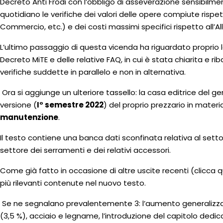
Decreto Anti Frodi con l’obbligo di asseverazione sensibilme
quotidiano le verifiche dei valori delle opere compiute rispet
Commercio, etc.) e dei costi massimi specifici rispetto all’A
L’ultimo passaggio di questa vicenda ha riguardato proprio l
Decreto MiTE e delle relative FAQ, in cui è stata chiarita e ri
verifiche suddette in parallelo e non in alternativa.
Ora si aggiunge un ulteriore tassello: la casa editrice del gen
versione (
I° semestre 2022
) del proprio prezzario in materi
manutenzione
.
Il testo contiene una banca dati sconfinata relativa al settor
settore dei serramenti e dei relativi accessori.
Come già fatto in occasione di altre uscite recenti (clicca 
più rilevanti contenute nel nuovo testo.
Se ne segnalano prevalentemente 3: l’aumento generalizzat
(3,5 %), acciaio e legname, l’introduzione del capitolo dedic