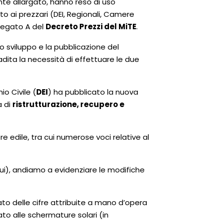
nte allargato, hanno reso di uso
to ai prezzari (DEI, Regionali, Camere
llegato A del
Decreto Prezzi del MiTE
.
o sviluppo e la pubblicazione del
badita la necessità di effettuare le due
io Civile (
DEI
) ha pubblicato la nuova
a di
ristrutturazione, recupero e
e edile, tra cui numerose voci relative al
qui), andiamo a evidenziare le modifiche
o delle cifre attribuite a mano d’opera
ato alle schermature solari (in