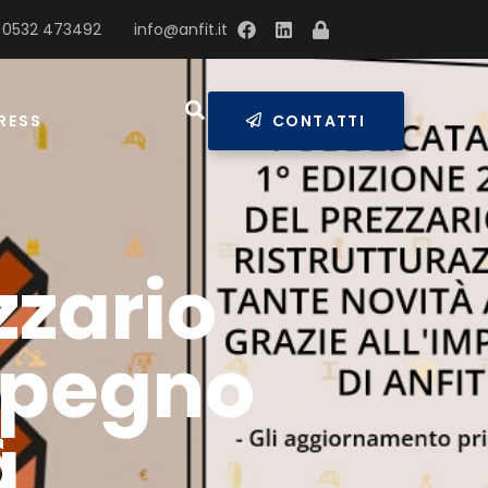
 0532 473492
info@anfit.it
RESS
CONTATTI
zzario
impegno
à