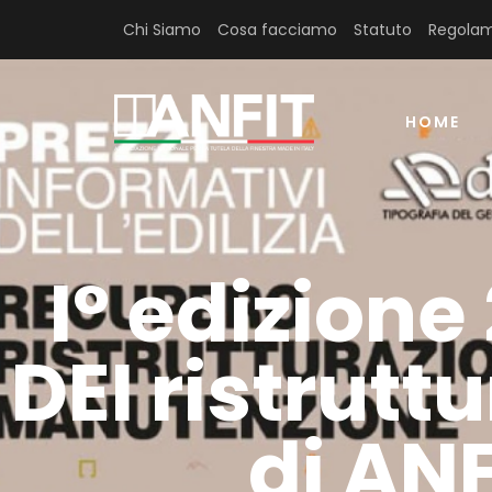
Chi Siamo
Cosa facciamo
Statuto
Regolam
HOME
I° edizione
DEI ristrutt
di ANF