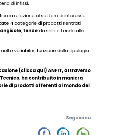
ia di infissi.
co in relazione al settore di interesse.
te 4 categorie di prodotti rientrati
rangisole
,
tende
da sole e tende alla
olto variabili in funzione della tipologia
casione (clicca
qui
) ANFIT, attraverso
o Tecnico, ha contribuito in maniera
rie di prodotti afferenti al mondo dei
Seguic
i su