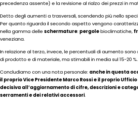
precedenza assente) e la revisione al rialzo dei prezzi in mater
Detto degli aumenti a trasversali, scendendo più nello specifi
Per quanto riguarda il secondo aspetto vengono caratterizza
nella gamma delle
schermature
:
pergole
bioclimatiche,
f
veneziana.
In relazione al terzo, invece, le percentuali di aumento sono m
di prodotto e di materiale, ma stimabili in media sul 15-20 %.
Concludiamo con una nota personale:
anche in questa oc
il proprio Vice Presidente Marco Rossi e il proprio Uffici
decisiva all’aggiornamento di cifre, descrizioni e catego
serramenti e dei relativi accessori
.