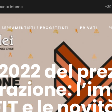
ento interno
+39
SERRAMENTISTI E PROGETTISTI
PRIVATI
P
 2022 del pre
urazione: l’
IT e le novit